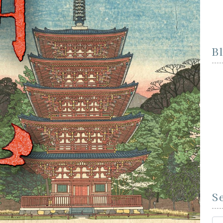
B
S
Se