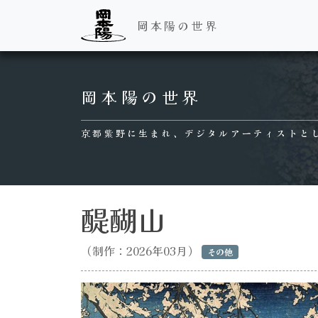
岡本陽の世界
Main Navigation
岡本陽の世界
京都紫野に生まれ、デジタルアーティストと
醍醐山
（制作：2026年03月）
その他