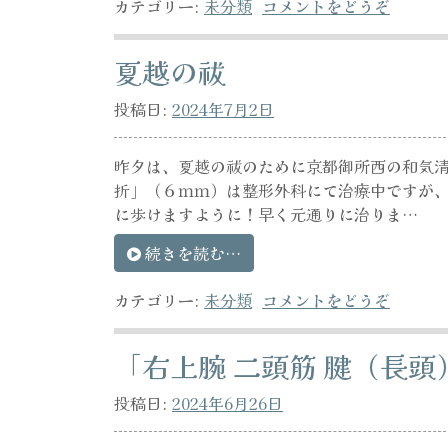
カテゴリー:
未分類
コメントをどうぞ
夏越の祓
投稿日:
2024年7月2日
昨夕は、夏越の祓のために京都御所西の和気清
折」（６ｍｍ）は整形外科にて治療中ですが
に歩けますように！早く元通りに治りま…
続きを読む…
カテゴリー:
未分類
コメントをどうぞ
「右上腕 二頭筋 腱（長
投稿日:
2024年6月26日