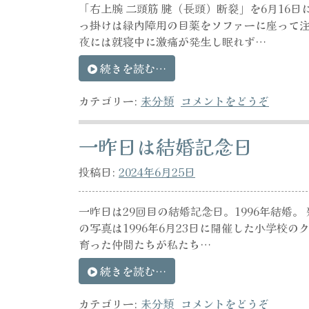
「右上腕 二頭筋 腱（長頭）断裂」を6月16
っ掛けは緑内障用の目薬をソファーに座って
夜には就寝中に激痛が発生し眠れず…
続きを読む…
カテゴリー:
未分類
コメントをどうぞ
一昨日は結婚記念日
投稿日:
2024年6月25日
一昨日は29回目の結婚記念日。1996年結婚
の写真は1996年6月23日に開催した小学校
育った仲間たちが私たち…
続きを読む…
カテゴリー:
未分類
コメントをどうぞ