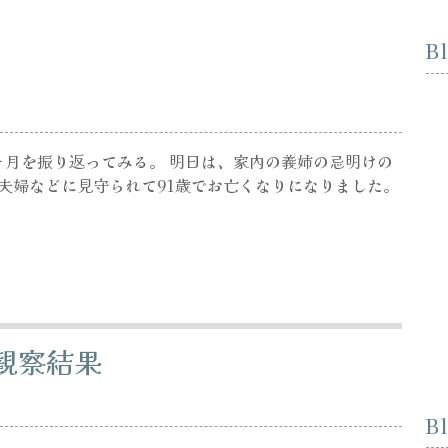
B
の一ヶ月を振り返ってみる。 明日は、家内の義姉の忌明けの
子夫婦などに見守られて91歳でお亡くなりになりました。
観察結果
B