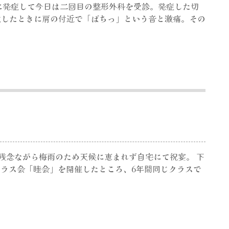
日に発症して今日は二回目の整形外科を受診。発症した切
注したときに肩の付近で「ばちっ」という音と激痛。その
。 残念ながら梅雨のため天候に恵まれず自宅にて祝宴。 下
のクラス会「睦会」を開催したところ、6年間同じクラスで