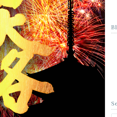
B
S
Se