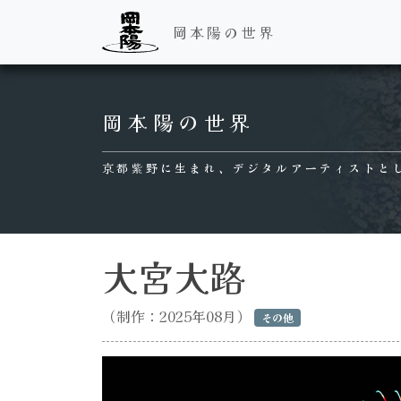
岡本陽の世界
Main Navigation
岡本陽の世界
京都紫野に生まれ、デジタルアーティストと
大宮大路
（制作：2025年08月）
その他