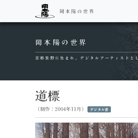
岡本陽の世界
Main Navigation
岡本陽の世界
京都紫野に生まれ、デジタルアーティストと
道標
（制作：2004年11月）
デジタル書