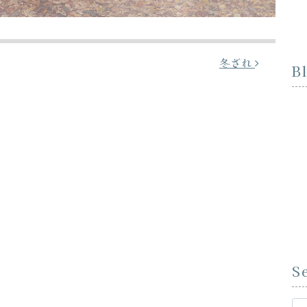
冬ざれ
B
S
Se