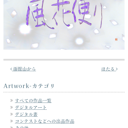
投稿ナビゲーション
函館山から
ほたる
Artwork-カテゴリ
すべての作品一覧
デジタルアート
デジタル書
コンテストなどへの出品作品
その他