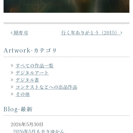
投稿ナビゲーション
鯖寿司
行く年ありがとう（2015）
Artwork-カテゴリ
すべての作品一覧
デジタルアート
デジタル書
コンテストなどへの出品作品
その他
Blog-最新
2026年5月30日
2026年5月も去りゆかん