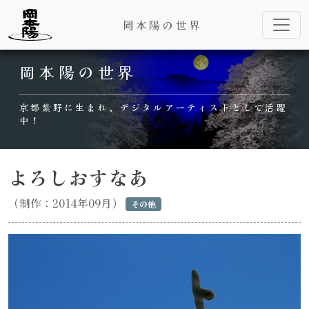
岡本陽の世界
Main Navigation
岡本陽の世界
京都紫野に生まれ、デジタルアーティストとして活躍
中！
よろしおすなあ
（制作：2014年09月）
その他