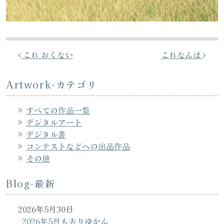
投稿ナビゲーション
これ おくない
これなんぼ
Artwork-カテゴリ
すべての作品一覧
デジタルアート
デジタル書
コンテストなどへの出品作品
その他
Blog-最新
2026年5月30日
2026年5月も去りゆかん