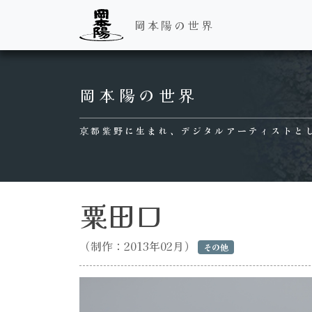
岡本陽の世界
Main Navigation
岡本陽の世界
京都紫野に生まれ、デジタルアーティストと
粟田口
（制作：2013年02月）
その他