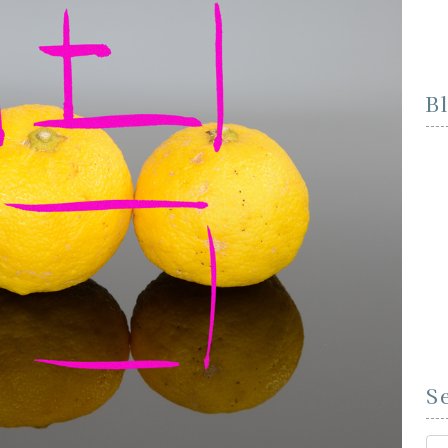
B
S
Se