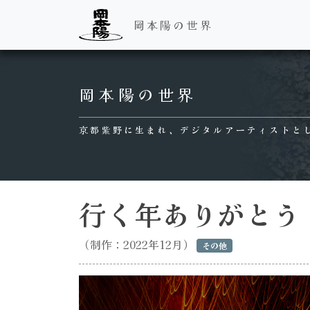
岡本陽の世界
Main Navigation
岡本陽の世界
京都紫野に生まれ、デジタルアーティストと
行く年ありがとう（
（制作：2022年12月）
その他