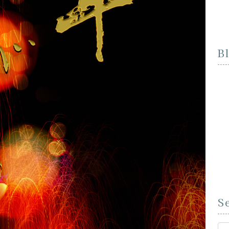
B
S
Se