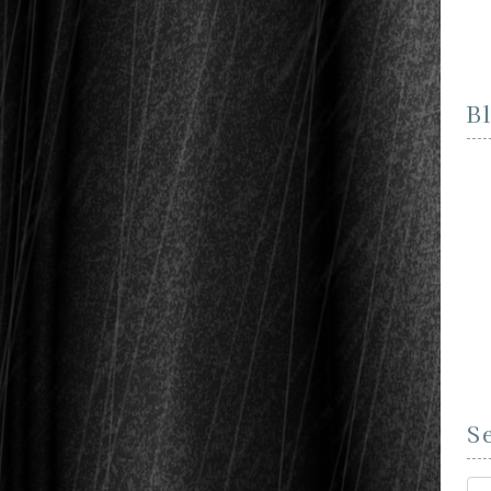
B
S
Se