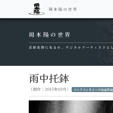
岡本陽の世界
Main Navigation
岡本陽の世界
京都紫野に生まれ、デジタルアーティストと
雨中托鉢
（制作：2015年03月）
コンテストなどへの出品作品