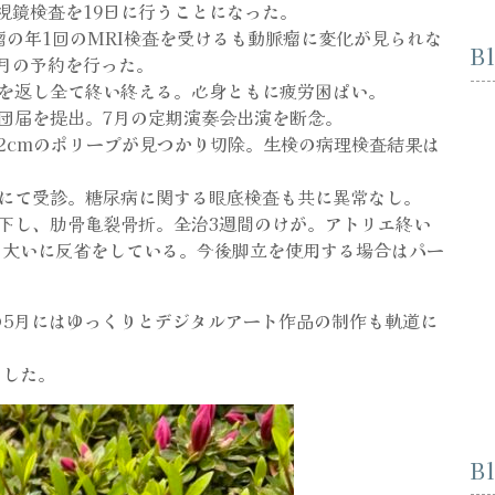
視鏡検査を19日に行うことになった。
瘤の年1回のMRI検査を受けるも動脈瘤に変化が見られな
B
月の予約を行った。
鍵を返し全て終い終える。心身ともに疲労困ぱい。
休団届を提出。7月の定期演奏会出演を断念。
に2cmのポリープが見つかり切除。生検の病理検査結果は
科にて受診。糖尿病に関する眼底検査も共に異常なし。
落下し、肋骨亀裂骨折。全治3週間のけが。アトリエ終い
。大いに反省をしている。今後脚立を使用する場合はパー
の5月にはゆっくりとデジタルアート作品の制作も軌道に
ました。
B