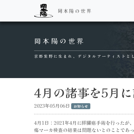
岡本陽の世界
Main Navigation
岡本陽の世界
京都紫野に生まれ、デジタルアーティストと
4月の諸事を5月に
2023年05月06日
お知らせ
4月1日：2021年4月に膵臓癌手術を行った
瘍マーカ検査の結果は問題ないとのことであ