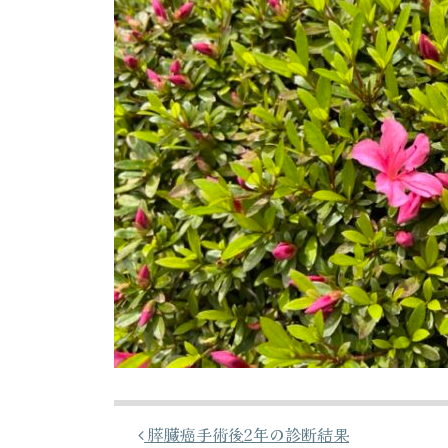
投稿ナビゲーション
膵臓癌手術後2年の診断結果