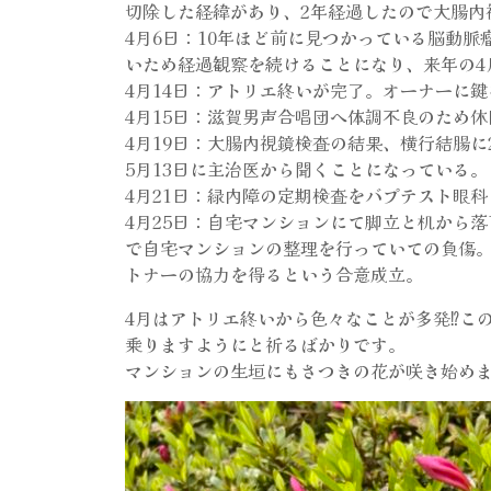
切除した経緯があり、2年経過したので大腸内
4月6日：10年ほど前に見つかっている脳動脈
いため経過観察を続けることになり、来年の4
4月14日：アトリエ終いが完了。オーナーに
4月15日：滋賀男声合唱団へ体調不良のため
4月19日：大腸内視鏡検査の結果、横行結腸
5月13日に主治医から聞くことになっている。
4月21日：緑内障の定期検査をバプテスト眼
4月25日：自宅マンションにて脚立と机から
で自宅マンションの整理を行っていての負傷
トナーの協力を得るという合意成立。
4月はアトリエ終いから色々なことが多発⁉こ
乗りますようにと祈るばかりです。
マンションの生垣にもさつきの花が咲き始め