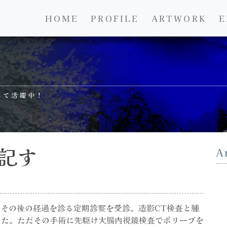
HOME
PROFILE
ARTWORK
E
して活躍中！
記す
A
が、その後の経過を診る定期診察を受診。造影CT検査と腫
った。ただその手術に先駆け大腸内視鏡検査でポリープを