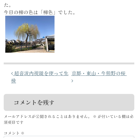
た。
今日の柳の色は「柳色」でした。
投稿ナビゲーション
超音波内視鏡を使って生
京都・東山・今熊野の桜
検
コメントを残す
メールアドレスが公開されることはありません。
※
が付いている欄は必
須項目です
コメント
※