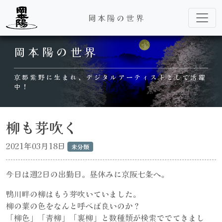
岡本陽の世界
Main Navigation
岡本陽の世界
京都紫野に生まれ、デジタルアーティストとして活躍
中！
柳も芽吹く
2021年03月18日
未分類
今日は週2日の出勤日。昼休みに京阪七条へ。
鴨川畔の柳はもう芽吹いていました。
柳の葉の色をなんと呼べば良いのか？
「柳色」「青柳」「裏柳」と数種類が検索ででてきまし