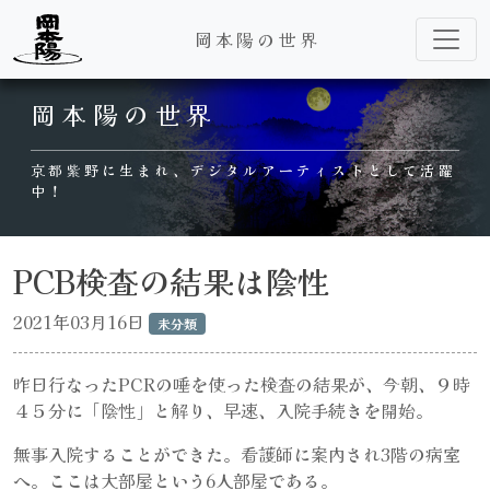
岡本陽の世界
Main Navigation
岡本陽の世界
京都紫野に生まれ、デジタルアーティストとして活躍
中！
PCB検査の結果は陰性
2021年03月16日
未分類
昨日行なったPCRの唾を使った検査の結果が、今朝、９時
４５分に「陰性」と解り、早速、入院手続きを開始。
無事入院することができた。看護師に案内され3階の病室
へ。ここは大部屋という6人部屋である。