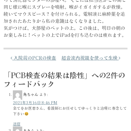
同じ様に喉にスプレーを噴射。喉がイガイガするが我慢。
続いてマウスピース？を付けられる。電解液に麻酔薬を追
加されたあたりから私の意識はなくなりました。
気がつけば、大部屋のベットの上。この後は、明日の朝の
お楽しみに！ベットの上でiPadを打ち込むのは疲れます。
投稿ナビゲーション
入院前のPCRの検査
超音波内視鏡を使って生検
「
PCB検査の結果は陰性
」への2件の
フィードバック
角ちゃん
より:
2021年3月16日 8:46 PM
全てをお医者さん、看護師にお任せしてゆっくりと治療に専念して
下さい
返信
あきら
より: