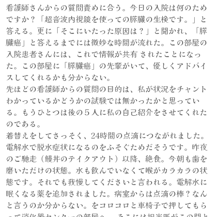
看護師さんからの質問責めに合う。今日の入院は何のため
ですか？「超音波内視鏡を使っての膵臓の生検です。」と
答える。更に「そこにいたった原因は？」と聞かれ、「膵
臓癌」と答えるまでには微妙な時間が流れた。この部屋の
入院患者さんには、これで情報が共有 されたことになっ
た。この部屋に「膵臓癌」の先輩がいて、優しくアドバイ
スしてくれるかも分からない。
先ほどの看護師からの質問の目的は、私が状況をチャント
わかっているかどうかの試験では無かったかと思ってい
る。もうひとつは後の５人に私の自己紹介をさせてくれた
のである。
着替えをしてさっそく、24時間の点滴につながれました。
電解水で脱水症状になるのをふそぐためだそうです。昨夜
のご馳走（鰻丼のテイクアウト）以降、絶食。今朝も歯を
磨いただけの状態。水も飲んでいなくて喉がカラカラの状
態です。それでも我慢してくださいと言われる。電解水に
眠くなる薬を追加されました。病室からは点滴の棒？なん
と言うのか分からない。をコロコロと車椅子で押してもら
って消化器センターの部屋へ。 そこには担当医がこの間と