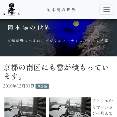
岡本陽の世界
Main Navigation
岡本陽の世界
京都紫野に生まれ、デジタルアーティストとして活躍
中！
京都の南区にも雪が積もってい
ます。
2010年12月31日
未分類
アトリエか
らマンショ
ンへ飛んで