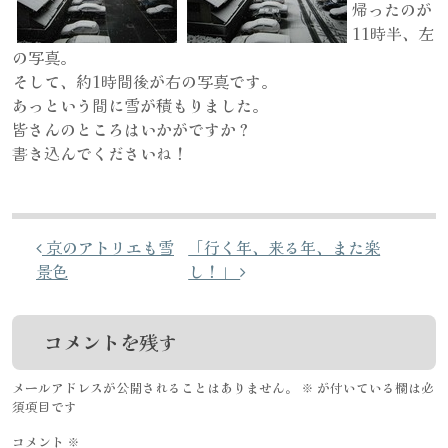
帰ったのが
11時半、左
の写真。
そして、約1時間後が右の写真です。
あっという間に雪が積もりました。
皆さんのところはいかがですか？
書き込んでくださいね！
投稿ナビゲーション
京のアトリエも雪
「行く年、来る年、また楽
景色
し！」
コメントを残す
メールアドレスが公開されることはありません。
※
が付いている欄は必
須項目です
コメント
※