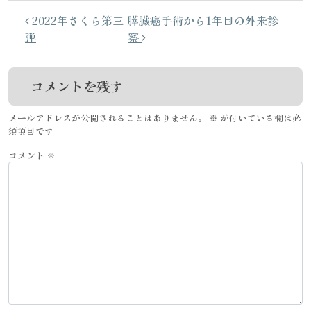
投稿ナビゲーション
2022年さくら第三
膵臓癌手術から1年目の外来診
弾
察
コメントを残す
メールアドレスが公開されることはありません。
※
が付いている欄は必
須項目です
コメント
※