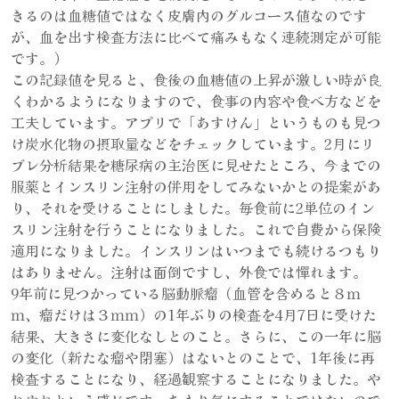
きるのは血糖値ではなく皮膚内のグルコース値なのです
が、血を出す検査方法に比べて痛みもなく連続測定が可能
です。）
この記録値を見ると、食後の血糖値の上昇が激しい時が良
くわかるようになりますので、食事の内容や食べ方などを
工夫しています。アプリで「あすけん」というものも見つ
け炭水化物の摂取量などをチェックしています。2月にリ
ブレ分析結果を糖尿病の主治医に見せたところ、今までの
服薬とインスリン注射の併用をしてみないかとの提案があ
り、それを受けることにしました。毎食前に2単位のイン
スリン注射を行うことになりました。これで自費から保険
適用になりました。インスリンはいつまでも続けるつもり
はありません。注射は面倒ですし、外食では憚れます。
9年前に見つかっている脳動脈瘤（血管を含めると８ｍ
ｍ、瘤だけは３ｍｍ）の1年ぶりの検査を4月7日に受けた
結果、大きさに変化なしとのこと。さらに、この一年に脳
の変化（新たな瘤や閉塞）はないとのことで、1年後に再
検査することになり、経過観察することになりました。や