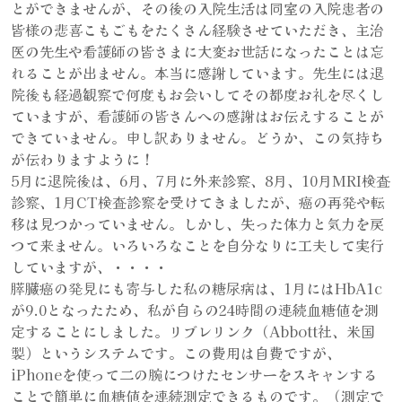
とができませんが、その後の入院生活は同室の入院患者の
皆様の悲喜こもごもをたくさん経験させていただき、主治
医の先生や看護師の皆さまに大変お世話になったことは忘
れることが出ません。本当に感謝しています。先生には退
院後も経過観察で何度もお会いしてその都度お礼を尽くし
ていますが、看護師の皆さんへの感謝はお伝えすることが
できていません。申し訳ありません。どうか、この気持ち
が伝わりますように！
5月に退院後は、6月、7月に外来診察、8月、10月MRI検査
診察、1月CT検査診察を受けてきましたが、癌の再発や転
移は見つかっていません。しかし、失った体力と気力を戻
つて来ません。いろいろなことを自分なりに工夫して実行
していますが、・・・・
膵臓癌の発見にも寄与した私の糖尿病は、1月にはHbA1c
が9.0となったため、私が自らの24時間の連続血糖値を測
定することにしました。リブレリンク（Abbott社、米国
製）というシステムです。この費用は自費ですが、
iPhoneを使って二の腕につけたセンサーをスキャンする
ことで簡単に血糖値を連続測定できるものです。（測定で