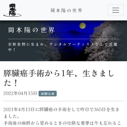
岡本陽の世界
Main Navigation
岡本陽の世界
京都紫野に生まれ、デジタルアーティストとして活躍
中！
膵臓癌手術から1年、生きまし
た！
2022年04月15日
お知らせ
2021年4月13日に膵臓癌の手術をして昨日で365日を生き
ました。
手術後の麻酔から覚めるときの壮絶な悪夢は今も忘れるこ