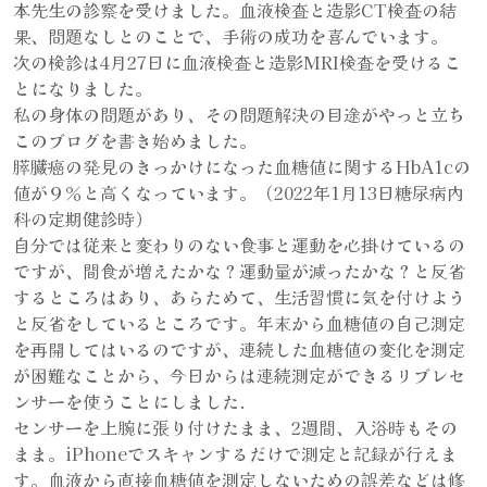
本先生の診察を受けました。血液検査と造影CT検査の結
果、問題なしとのことで、手術の成功を喜んでいます。
次の検診は4月27日に血液検査と造影MRI検査を受けるこ
とになりました。
私の身体の問題があり、その問題解決の目途がやっと立ち
このブログを書き始めました。
膵臓癌の発見のきっかけになった血糖値に関するHbA1cの
値が９％と高くなっています。（2022年1月13日糖尿病内
科の定期健診時）
自分では従来と変わりのない食事と運動を心掛けているの
ですが、間食が増えたかな？運動量が減ったかな？と反省
するところはあり、あらためて、生活習慣に気を付けよう
と反省をしているところです。年末から血糖値の自己測定
を再開してはいるのですが、連続した血糖値の変化を測定
が困難なことから、今日からは連続測定ができるリブレセ
ンサーを使うことにしました.
センサーを上腕に張り付けたまま、2週間、入浴時もその
まま。iPhoneでスキャンするだけで測定と記録が行えま
す。血液から直接血糖値を測定しないための誤差などは修