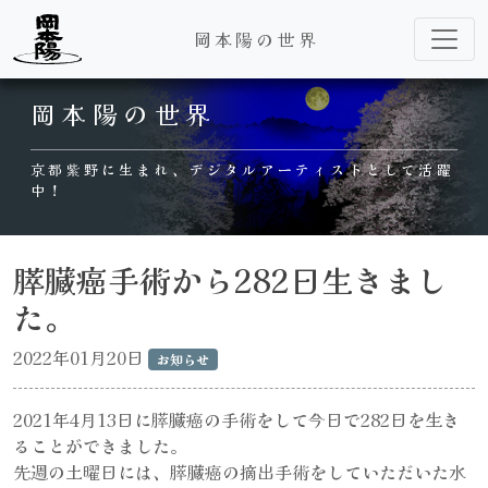
岡本陽の世界
Main Navigation
岡本陽の世界
京都紫野に生まれ、デジタルアーティストとして活躍
中！
膵臓癌手術から282日生きまし
た。
2022年01月20日
お知らせ
2021年4月13日に膵臓癌の手術をして今日で282日を生き
ることができました。
先週の土曜日には、膵臓癌の摘出手術をしていただいた水